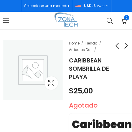
Seleccione una moneda
USD, $
Dólar
0
Home
Tienda
Artículos De Temporada
CARIBBEAN
NINTENDO CONTROL
NIKON CAMARA WITH
SOMBRILLA DE
SWITCH PINK/PINK
AF-S DX 18-140MM
PLAYA
F/3.5-5.6G ED VR
$
65,00
$
1.150,00
LENS DSLR D7500
$
25,00
Agotado
Caribbean