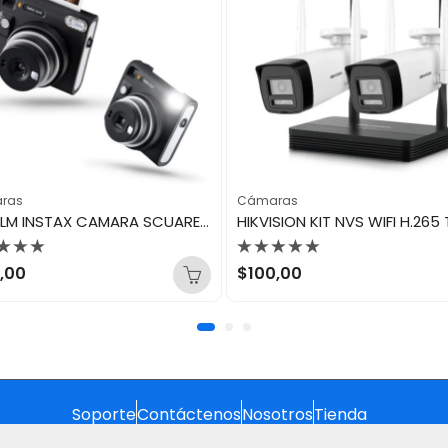
ras
Cámaras
FUJIFILM INSTAX CAMARA SCUARE SQ 40
orado
Valorado
,00
$
100,00
con
0
de
5
Soporte
Contáctenos
Nosotros
Tienda