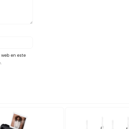
y web en este
.