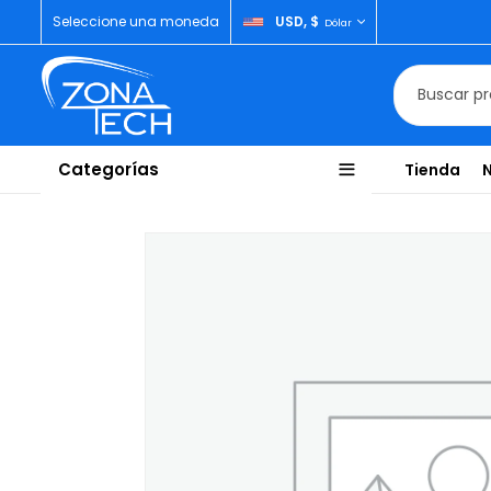
Seleccione una moneda
USD, $
Dólar
Categorías
Tienda