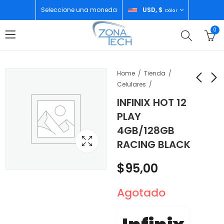
Seleccione una moneda
USD, $
Dólar
0
Home
Tienda
Celulares
INFINIX HOT 12
INFINIX ZERO 30
TECNO POVA 4
PLAY
8GB/256GB PEARL
8GB/256GB
4GB/128GB
WHITE
URANOLIHT GREY
$
254,00
$
125,00
RACING BLACK
$
95,00
Agotado