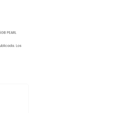
56GB PEARL
ublicada.
Los