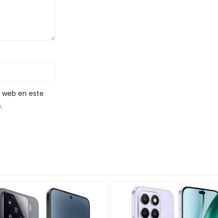
y web en este
.