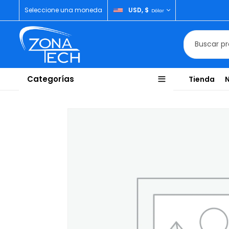
Seleccione una moneda
USD, $
Dólar
Categorías
Tienda