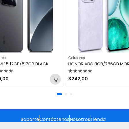
ares
Celulares
MI 15 12GB/512GB BLACK
HONOR X8C 8GB/256GB MO
orado
Valorado
0,00
$
242,00
con
0
de
5
Soporte
Contáctenos
Nosotros
Tienda