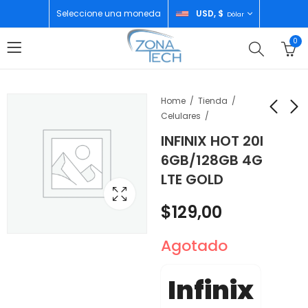
Seleccione una moneda
USD, $
Dólar
0
Home
Tienda
Celulares
INFINIX HOT 20I
INFINIX HOT 20I
INFINIX HOT 20
6GB/128GB 4G
6GB/128GB 4G LTE
8GB/128GB SONIC
LTE GOLD
BLACK
BLACK
$
129,00
$
129,00
$
129,00
Agotado
Infinix