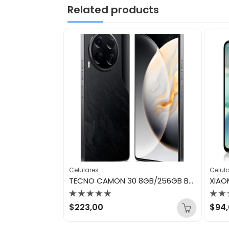
Related products
Celulares
Celul
APPLE IPHONE 17 PRO MAX 2TB SILVER
TECNO CAMON 30 8GB/256GB BASALTIC DARK
Valorado
Val
$
223,00
$
94
con
con
0
0
de
de