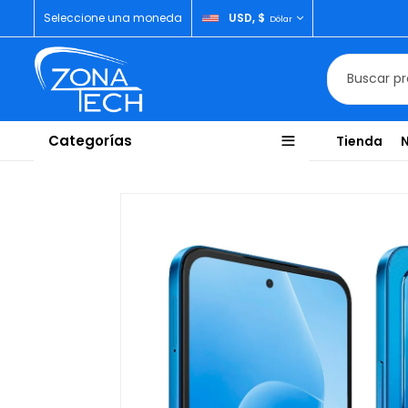
Seleccione una moneda
USD, $
Dólar
Categorías
Tienda