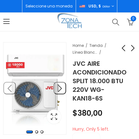
Seleccione una moneda
USD, $
Dólar
0
Home
Tienda
Línea Blanca
JVC AIRE
OSTER FREIDORA DE
JVC AIRE
ACONDICIONADO
AIRE DE 6 LITROS
ACONDICIONADO
SPLIT 18.000 BTU
CKSTAF68T-013
SPLIT 24.000 BTU
$
100,00
$
520,00
220V WG-
220V WG-KAN24-6S
KAN18-6S
$
380,00
Hurry, Only 5 left.