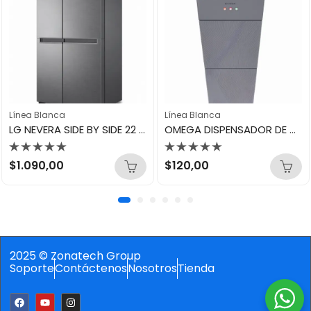
Línea Blanca
Línea Blanca
LG NEVERA SIDE BY SIDE 22 INVERTER GS65BPGK
OMEGA DISPENSADOR DE AGUA OWD-G2S
Valorado
Valorado
$
1.090,00
$
120,00
con
con
0
0
de
de
5
5
2025 © Zonatech Group
Soporte
Contáctenos
Nosotros
Tienda