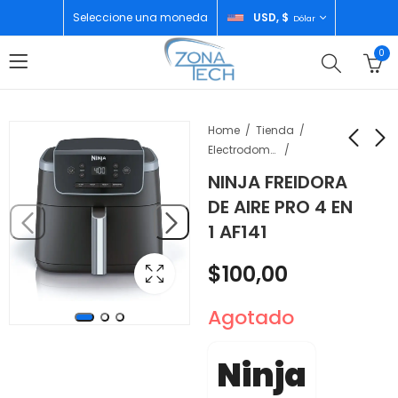
Seleccione una moneda
USD, $
Dólar
0
Home
Tienda
Electrodomésticos
NINJA FREIDORA
JBL SISTEMA DE
NINJA LICUADORA
DE AIRE PRO 4 EN
AUDIO BOOMBOX 4
PROF. PLUS 4 V
1 AF141
BLUE
1400W BN701
$
440,00
$
100,00
$
100,00
Agotado
Ninja