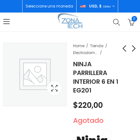
Seleccione una moneda
USD, $
Dólar
0
Home
Tienda
Electrodomésticos
NINJA
TCL TELEVISOR 43"
CATA CAMPANA DE
PARRILLERA
QLED GOOGLE TV
COCINA C-900
INTERIOR 6 EN 1
43S51K
GLASS/L 90CM 110V
$
255,00
$
230,00
EG201
60HZ 02008166
$
220,00
Agotado