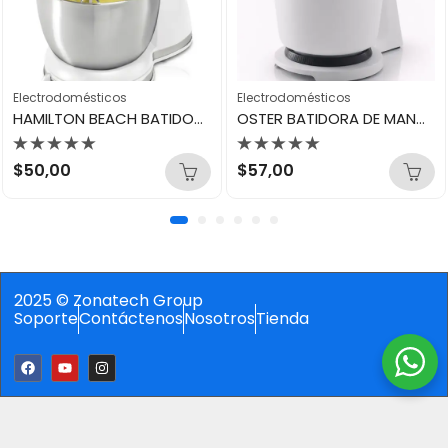
Electrodomésticos
Electrodomésticos
HAMILTON BEACH BATIDORA DE PEDESTAL ACERO 64655
OSTER BATIDORA DE MANO Y PEDESTAL FPSTHS3610-013
Valorado
Valorado
$
50,00
$
57,00
con
con
0
0
de
de
5
5
2025 © Zonatech Group
Soporte
Contáctenos
Nosotros
Tienda