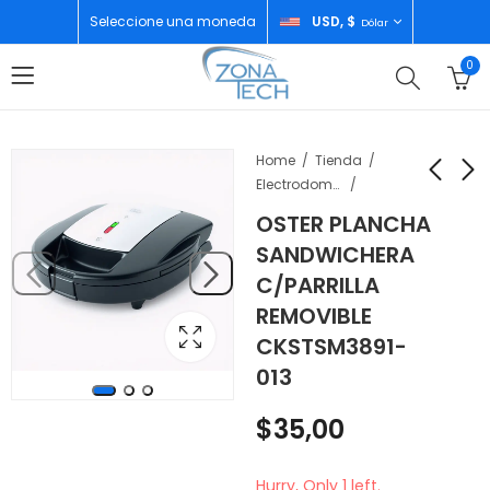
Seleccione una moneda
USD, $
Dólar
0
Home
Tienda
Electrodomésticos
OSTER PLANCHA
OSTER ACCESORIO
XIAOMI REDMI 15
SANDWICHERA
KIT DE
6GB/128GB BLACK
C/PARRILLA
ACOPLAMENTO
$
186,00
$
5,00
REMOVIBLE
BLSTAC-KIT-011
CKSTSM3891-
013
$
35,00
Hurry, Only 1 left.