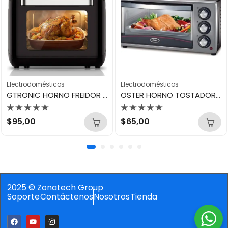
Electrodomésticos
Electrodomésticos
GTRONIC HORNO FREIDOR DE AIRE 12L GT-TX012L
OSTER HORNO TOSTADOR DE 15 LITROS TSSTTV15LTB-013
Valorado
Valorado
$
95,00
$
65,00
con
con
0
0
de
de
5
5
2025 © Zonatech Group
Soporte
Contáctenos
Nosotros
Tienda