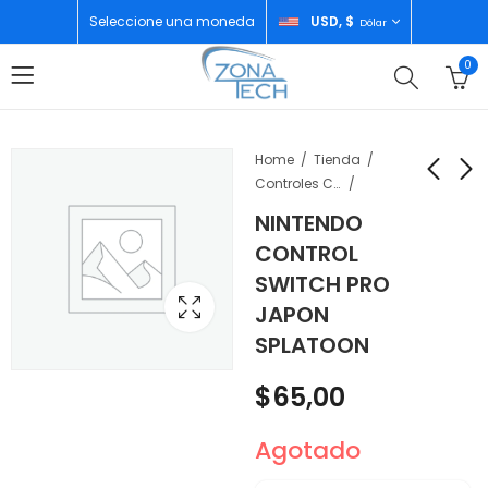
Seleccione una moneda
USD, $
Dólar
0
Home
Tienda
Controles Consolas
NINTENDO
NINTENDO CONTROL
NINTENDO SWITCH
CONTROL
SWITCH MONSTER
POKEMON OLED
SWITCH PRO
HUNDER RISE
$
320,00
$
65,00
JAPON
SUNBREAK
SPLATOON
$
65,00
Agotado