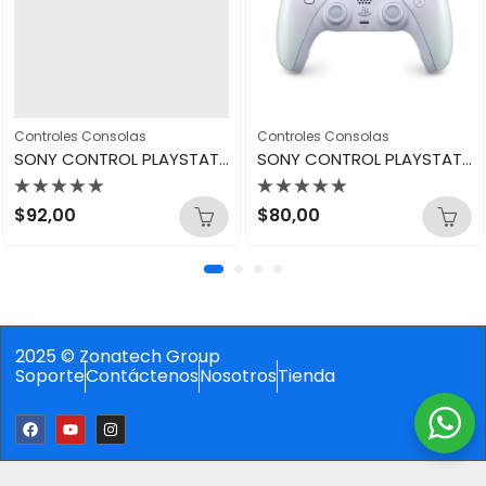
Controles Consolas
Controles Consolas
SONY CONTROL PLAYSTATION PS5 TECHNO RED
SONY CONTROL PLAYSTATION PS5 CHROMA PEARL
Valorado
Valorado
$
92,00
$
80,00
con
con
0
0
de
de
5
5
2025 © Zonatech Group
Soporte
Contáctenos
Nosotros
Tienda