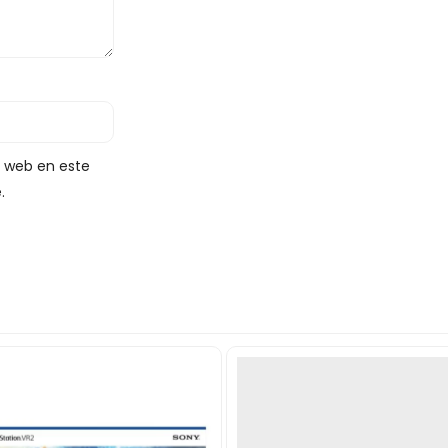
y web en este
.