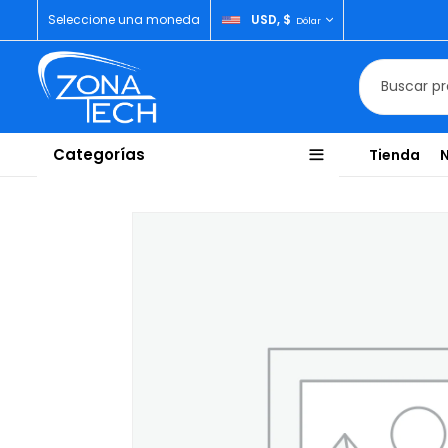
Seleccione una moneda
USD, $
Dólar
Categorías
Tienda