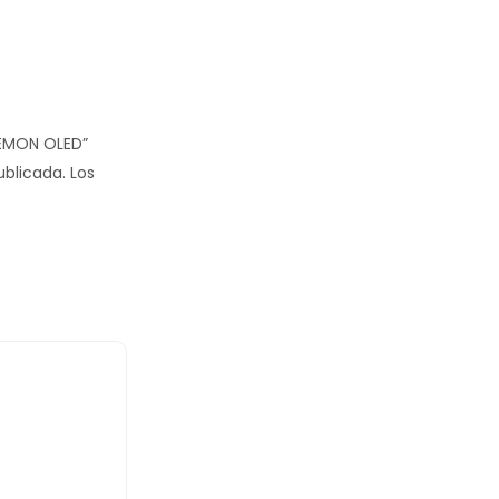
KEMON OLED”
ublicada.
Los