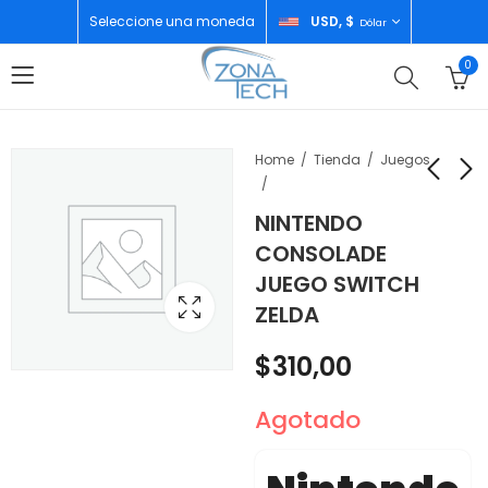
Seleccione una moneda
USD, $
Dólar
0
Home
Tienda
Juegos
NINTENDO
NINTENDO SWITCH
NINTENDO CONTROL
CONSOLADE
POKEMON OLED
SWITCH PRO JAPON
JUEGO SWITCH
ZELDA
$
320,00
$
65,00
ZELDA
$
310,00
Agotado