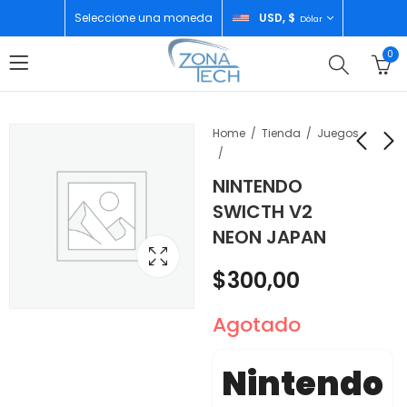
Seleccione una moneda
USD, $
Dólar
0
Home
Tienda
Juegos
NINTENDO
NINTENDO CONTROL
NINTENDO CONTROL
SWICTH V2
SWITCH PRO JAPON
SWITCH
NEON JAPAN
ZELDA
PINK/YELLOW
$
65,00
$
65,00
$
300,00
Agotado
Nintendo