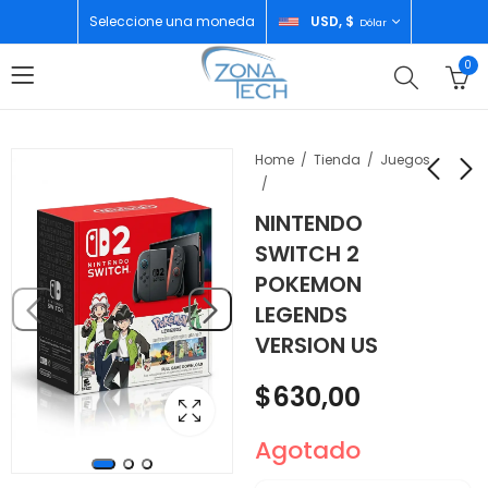
Seleccione una moneda
USD, $
Dólar
0
Home
Tienda
Juegos
NINTENDO
XIAOMI REDMI NOTE
TECNO SPARK 30
SWITCH 2
15 PRO 5G
8GB/256GB ESTELAR
POKEMON
8GB/512GB BLACK
SHADOW
$
349,00
$
151,00
LEGENDS
VERSION US
$
630,00
Agotado