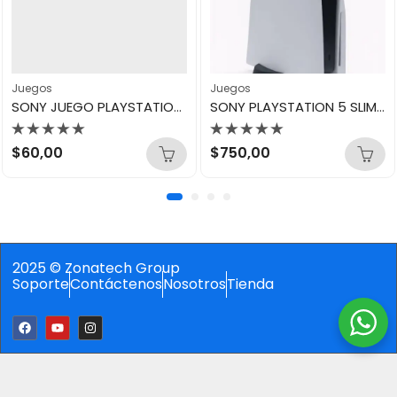
Juegos
Juegos
SONY JUEGO PLAYSTATION PS5 EA SPORTS FC 26
SONY PLAYSTATION 5 SLIM DISC USA
Valorado
Valorado
$
60,00
$
750,00
con
con
0
0
de
de
5
5
2025 © Zonatech Group
Soporte
Contáctenos
Nosotros
Tienda