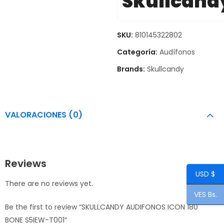
Skullcand
SKU:
810145322802
Categoría:
Audífonos
Brands:
Skullcandy
VALORACIONES (0)
Reviews
USD $
There are no reviews yet.
VES Bs.
Be the first to review “SKULLCANDY AUDIFONOS ICON 180
BONE S5IEW-T001”