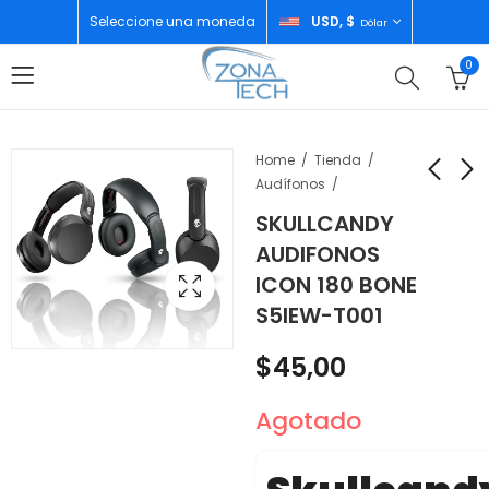
Seleccione una moneda
USD, $
Dólar
0
Home
Tienda
Audífonos
SKULLCANDY
SKULLCANDY
REMINGTON
AUDIFONOS
AUDIFONOS ICON 180
PLANCHA ALISADORA
ICON 180 BONE
BLACK S5IEW-T740
TRIPLE INFUSION
$
45,00
$
40,00
S5IEW-T001
S7740
$
45,00
Agotado