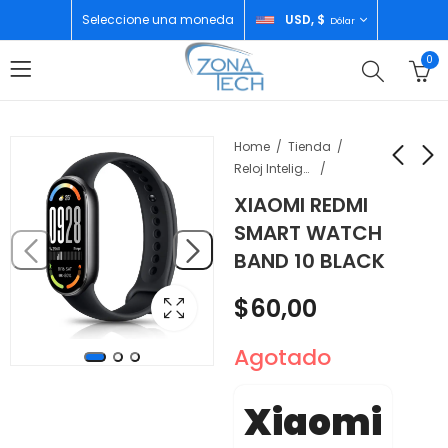
Seleccione una moneda
USD, $
Dólar
0
Home
Tienda
Reloj Inteligente
XIAOMI REDMI
SALCAR
XIAOMI REDMI SMART
SMART WATCH
CONGELADOR
WATCH BAND 10 PINK
BAND 10 BLACK
200LTS SAL-CF200W
$
60,00
$
250,00
$
60,00
Agotado
Xiaomi