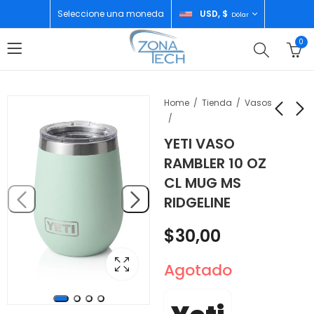
Seleccione una moneda
USD, $
Dólar
0
Home
Tienda
Vasos
YETI VASO
AMAZON ALEXA
YETI VASO RAMBLER
RAMBLER 10 OZ
ECHO POP WHITE
10 OZ CL MUG MS
CL MUG MS
CHERRY BLOSEEN
$
50,00
$
30,00
RIDGELINE
$
30,00
Agotado