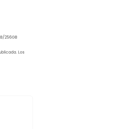
2GB/256GB
ublicada.
Los