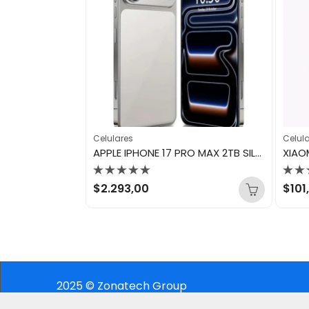
Celulares
Celul
2GB VERDE
APPLE IPHONE 17 PRO MAX 2TB SILVER
Valorado
Val
$
2.293,00
$
101
con
con
0
0
de
de
5
5
2025 © Zonatech Group