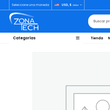
Seleccione una moneda
USD, $
Dólar
Categorías
Tienda