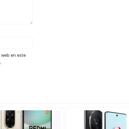
y web en este
.