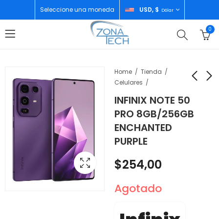
Seleccione una moneda
USD, $
Dólar
0
Home
Tienda
Celulares
INFINIX NOTE 50
INFINIX HOT 50 PRO
OSTER HORNO
PRO 8GB/256GB
8GB/256GB BLUE
PUERTAS FRANCESA
ENCHANTED
TSSTTVFDMAF013
$
171,00
$
180,00
PURPLE
$
254,00
Agotado