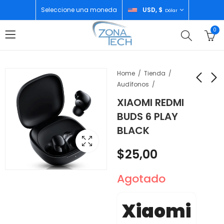
Seleccione una moneda
USD, $
Dólar
0
Home
Tienda
Audífonos
XIAOMI REDMI
BLU M8L PLUS
HUAWEI SMART
BUDS 6 PLAY
2GB/32GB
WATCH GT 5 PRO
BLACK
42MM WHITE
$
60,00
$
320,00
$
25,00
Agotado
Xiaomi