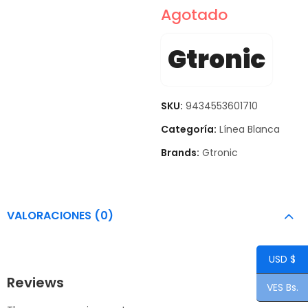
Agotado
Gtronic
SKU:
9434553601710
Categoría:
Línea Blanca
Brands:
Gtronic
VALORACIONES (0)
USD $
Reviews
VES Bs.