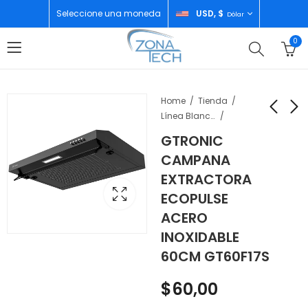
Seleccione una moneda
USD, $
Dólar
0
Home
Tienda
Línea Blanca
GTRONIC
OSTER CAFETERA 8
REMINGTON R3STYLE
CAMPANA
TAZAS PANEL TACTIL
AFEITADORA
EXTRACTORA
JARRA DE ACERO
INALAMBRICA R31B
$
60,00
$
45,00
ECOPULSE
BVSTDC4404
ACERO
INOXIDABLE
60CM GT60F17S
$
60,00