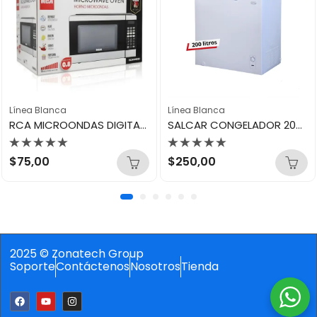
Línea Blanca
Línea Blanca
RCA MICROONDAS DIGITAL 0.8 700W ACERO INOXIDABLE RCMW0830
SALCAR CONGELADOR 200LTS SAL-CF200W
Valorado
Valorado
$
75,00
$
250,00
con
con
0
0
de
de
5
5
2025 © Zonatech Group
Soporte
Contáctenos
Nosotros
Tienda