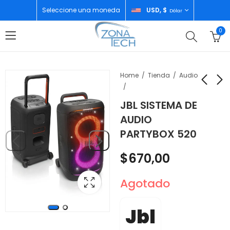
Seleccione una moneda
USD, $
Dólar
0
Home
Tienda
Audio
JBL SISTEMA DE
AMAZON ALEXA
JBL SISTEMA DE
AUDIO
ECHO DOT 5TH
AUDIO BOOMBOX 4
PARTYBOX 520
BLACK
SQUAD
$
65,00
$
440,00
$
670,00
Agotado
Jbl